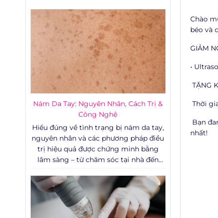
Chào mừ
béo và 
GIẢM NGA
• Ultra
TẶNG KÈ
Nám Da Tay: Nguyên Nhân, Cách Trị &
Thời gia
Công Nghệ
Bạn đan
Hiểu đúng về tình trạng bị nám da tay,
nhất!
nguyên nhân và các phương pháp điều
trị hiệu quả được chứng minh bằng
lâm sàng – từ chăm sóc tại nhà đến
can thiệp y khoa chuyên sâu.