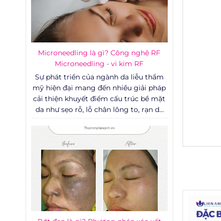
Microneedling là gì? Công nghệ RF
Microneedling - vi kim RF
Sự phát triển của ngành da liễu thẩm
mỹ hiện đại mang đến nhiều giải pháp
cải thiện khuyết điểm cấu trúc bề mặt
da như sẹo rỗ, lỗ chân lông to, rạn da
và các dấu hiệu lão hóa sớm. Trong số
các công nghệ can thiệp ít xâm lấn, sự
kết hợp giữa cơ học và năng lượng
sóng vô tuyến đang trở thành một xu
hướng được đánh giá cao về mặt lâm
sàng nhờ khả năng phục hồi tổn
thương sâu mà không đòi hỏi thời gian
nghỉ dưỡng quá dài.