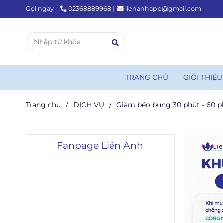
Gọi ngay
02368889968
lienanhapp@gmail.com
TRANG CHỦ
GIỚI THIỆ
Trang chủ
/
DỊCH VỤ
/
Giảm béo bụng 30 phút - 60 p
Fanpage Liên Anh