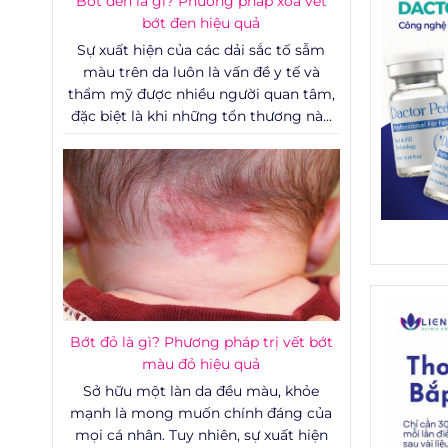
Bớt đen là gì? Phương pháp xóa vết
bớt đen hiệu quả
Sự xuất hiện của các dải sắc tố sẫm
màu trên da luôn là vấn đề y tế và
thẩm mỹ được nhiều người quan tâm,
đặc biệt là khi những tổn thương này
nằm ở các vị trí dễ nhìn thấy.
Bớt đỏ là gì? Phương pháp trị vết bớt
màu đỏ hiệu quả
Sở hữu một làn da đều màu, khỏe
mạnh là mong muốn chính đáng của
mọi cá nhân. Tuy nhiên, sự xuất hiện