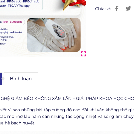
Chia sẻ:
Bình luận
GHỆ GIẢM BÉO KHÔNG XÂM LẤN – GIẢI PHÁP KHOA HỌC CH
biết vì sao những bài tập cường độ cao đôi khi vẫn không thể g
 các mô mỡ lâu năm cần những tác động nhiệt và sóng âm chuyên 
ua hệ bạch huyết.