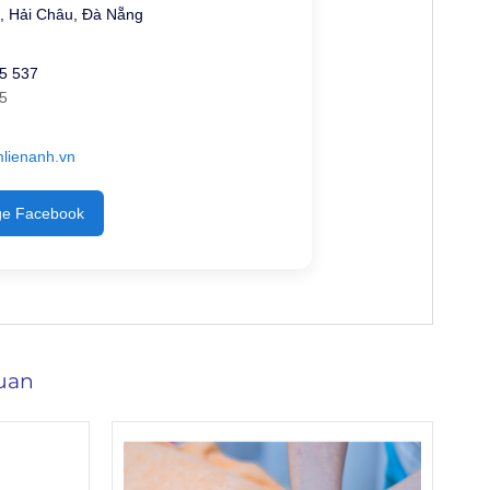
, Hải Châu, Đà Nẵng
5 537
5
lienanh.vn
e Facebook
uan