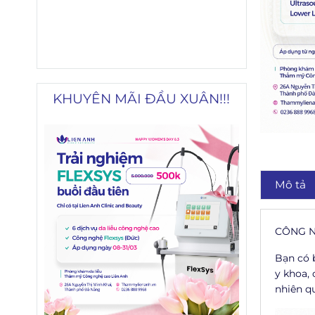
KHUYÊN MÃI ĐẦU XUÂN!!!
Mô tả
CÔNG N
Bạn có 
y khoa,
nhiên q