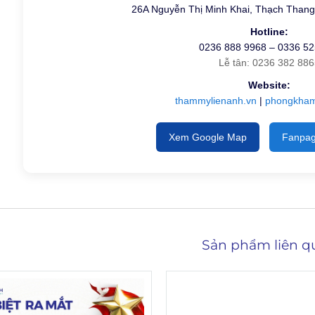
26A Nguyễn Thị Minh Khai, Thạch Thang
Hotline:
0236 888 9968 – 0336 52
Lễ tân: 0236 382 886
Website:
thammylienanh.vn
|
phongkham
Xem Google Map
Fanpag
Sản phẩm liên q