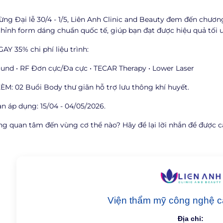
ng Đại lễ 30/4 - 1/5, Liên Anh Clinic and Beauty đem đến chươ
chỉnh form dáng chuẩn quốc tế, giúp bạn đạt được hiệu quả tối
Y 35% chi phí liệu trình:
sound • RF Đơn cực/Đa cực • TECAR Therapy • Lower Laser
M: 02 Buổi Body thư giãn hỗ trợ lưu thông khí huyết.
n áp dụng: 15/04 - 04/05/2026.
g quan tâm đến vùng cơ thể nào? Hãy để lại lời nhắn để được cá
Viện thẩm mỹ công nghệ c
Địa chỉ: