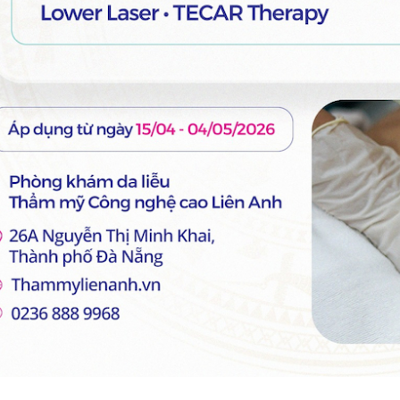
 ẩm lô hội Desembre Aloe
Vi kim tảo biển Desembre cấy 
Vera Gel 500ml
bào gốc tái tạo da