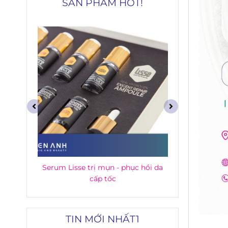
SẢN PHẨM HOT!
P
Serum Lisse trị mụn - phục hồi da
Gel dưỡng
cấp tốc
TIN MỚI NHẤT1