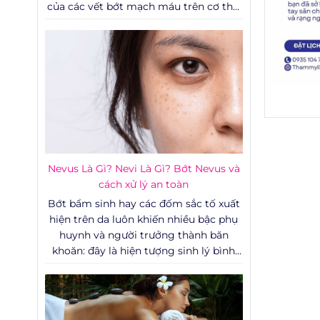
của các vết bớt mạch máu trên cơ thể,
đặc biệt là ở những vùng dễ thấy như
khuôn mặt, cổ hay tay, thường tạo ra
những rào cản tâm lý lớn. Không chỉ
ảnh hưởng đến yếu tố thẩm mỹ, một
số trường hợp bớt mạch máu còn liên
quan đến các vấn đề y khoa cần được
theo dõi sát sao.
Nevus Là Gì? Nevi Là Gì? Bớt Nevus và
cách xử lý an toàn
Bớt bẩm sinh hay các đốm sắc tố xuất
hiện trên da luôn khiến nhiều bậc phụ
huynh và người trưởng thành băn
khoăn: đây là hiện tượng sinh lý bình
thường hay dấu hiệu cần theo dõi y tế?
Bài viết dưới đây tổng hợp kiến thức
chuẩn y khoa về nevus là gì, nevi là gì,
cơ chế hình thành, cách phân loại bớt