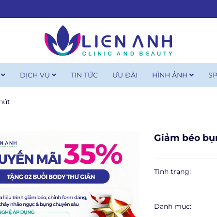
U
DỊCH VỤ
TIN TỨC
ƯU ĐÃI
HÌNH ẢNH
S
hút
Giảm béo bụn
Tình trạng:
Danh mục: