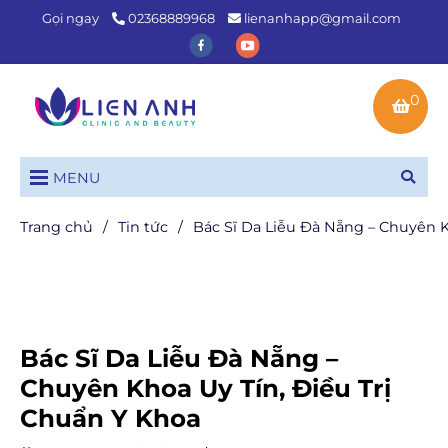
Gọi ngay
02368889968
lienanhapp@gmail.com
0
MENU
Trang chủ
/
Tin tức
/
Bác Sĩ Da Liễu Đà Nẵng – Chuyên K
Bác Sĩ Da Liễu Đà Nẵng –
Chuyên Khoa Uy Tín, Điều Trị
Chuẩn Y Khoa