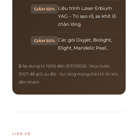
Liệu trình Laser Erbium
GIẢM 60%
YAG – Trị sẹo rỗ, se khít lỗ
chân lông
Các gói Oxyjet, Biolight,
GIẢM 50%
Elight, Mandelic Peel...
⏳ Áp dụng từ 15/06 đến 31/07/2026 · Mua trước
31/07 để giữ ưu đãi · Vui lòng mang thẻ HS-SV khi
đến khám
LIÊN HỆ