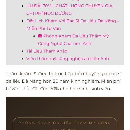
ƯU ĐÃI 70% – CHẤT LƯỢNG CHUYÊN GIA,
CHI PHÍ HỌC ĐƯỜNG
Đặt Lịch Khám Với Bác Sĩ Da Liễu Đà Nẵng –
Miễn Phí Tư Vấn
🏥 Phòng Khám Da Liễu Thẩm Mỹ
Công Nghệ Cao Liên Anh
Tài Liệu Tham Khảo
Viện thẩm mỹ công nghệ cao Liên Anh
Thăm khám & điều trị trực tiếp bởi chuyên gia bác sĩ
da liễu Đà Nẵng hơn 20 năm kinh nghiệm. Miễn phí
tư vấn – Ưu đãi đến 70% cho học sinh, sinh viên.
PHÒNG KHÁM DA LIỄU THẨM MỸ CÔNG