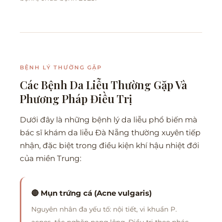
BỆNH LÝ THƯỜNG GẶP
Các Bệnh Da Liễu Thường Gặp Và
Phương Pháp Điều Trị
Dưới đây là những bệnh lý da liễu phổ biến mà
bác sĩ khám da liễu Đà Nẵng thường xuyên tiếp
nhận, đặc biệt trong điều kiện khí hậu nhiệt đới
của miền Trung:
🔴 Mụn trứng cá (Acne vulgaris)
Nguyên nhân đa yếu tố: nội tiết, vi khuẩn P.
acnes, tắc nghẽn nang lông. Điều trị theo phác