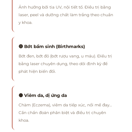
Ảnh hưởng bởi tia UV, nội tiết tố. Điều trị bằng
laser, peel và dưỡng chất làm trắng theo chuẩn
y khoa.
🔵 Bớt bẩm sinh (Birthmarks)
Bớt đen, bớt đỏ (bớt rượu vang, u máu). Điều trị
bằng laser chuyên dụng, theo dõi định kỳ để
phát hiện biến đổi.
🟡 Viêm da, dị ứng da
Chàm (Eczema), viêm da tiếp xúc, nổi mề đay...
Cần chẩn đoán phân biệt và điều trị chuyên
khoa.