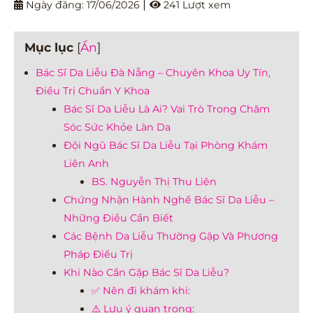
Ngày đăng:
17/06/2026
241 Lượt xem
Mục lục
[
Ẩn
]
Bác Sĩ Da Liễu Đà Nẵng – Chuyên Khoa Uy Tín,
Điều Trị Chuẩn Y Khoa
Bác Sĩ Da Liễu Là Ai? Vai Trò Trong Chăm
Sóc Sức Khỏe Làn Da
Đội Ngũ Bác Sĩ Da Liễu Tại Phòng Khám
Liên Anh
BS. Nguyễn Thị Thu Liên
Chứng Nhận Hành Nghề Bác Sĩ Da Liễu –
Những Điều Cần Biết
Các Bệnh Da Liễu Thường Gặp Và Phương
Pháp Điều Trị
Khi Nào Cần Gặp Bác Sĩ Da Liễu?
✅ Nên đi khám khi:
⚠️ Lưu ý quan trọng: