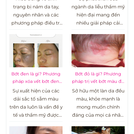
RF
trạng bị nám da tay,
ngành da liễu thẩm mỹ
nguyên nhân và các
hiện đại mang đến
phương pháp điều trị
nhiều giải pháp cải
hiệu quả được chứng
thiện khuyết điểm cấu
minh bằng lâm sàng –
trúc bề mặt da như
từ chăm sóc tại nhà
sẹo rỗ, lỗ chân lông to,
đến can thiệp y khoa
rạn da và các dấu hiệu
chuyên sâu.
lão hóa sớm. Trong số
các công nghệ can
Bớt đen là gì? Phương
Bớt đỏ là gì? Phương
thiệp ít xâm lấn, sự kết
pháp xóa vết bớt đen
pháp trị vết bớt màu đỏ
hợp giữa cơ học và
hiệu quả
hiệu quả
Sự xuất hiện của các
Sở hữu một làn da đều
năng lượng sóng vô
dải sắc tố sẫm màu
màu, khỏe mạnh là
tuyến đang trở thành
trên da luôn là vấn đề y
mong muốn chính
một xu hướng được
tế và thẩm mỹ được
đáng của mọi cá nhân.
đánh giá cao về mặt
nhiều người quan tâm,
Tuy nhiên, sự xuất hiện
lâm sàng nhờ khả
đặc biệt là khi những
của các vết bớt mạch