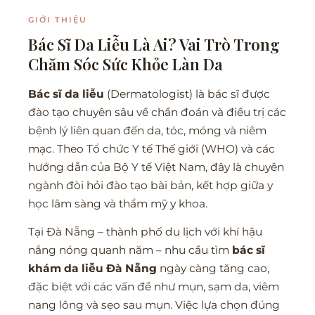
GIỚI THIỆU
Bác Sĩ Da Liễu Là Ai? Vai Trò Trong
Chăm Sóc Sức Khỏe Làn Da
Bác sĩ da liễu
(Dermatologist) là bác sĩ được
đào tạo chuyên sâu về chẩn đoán và điều trị các
bệnh lý liên quan đến da, tóc, móng và niêm
mạc. Theo Tổ chức Y tế Thế giới (WHO) và các
hướng dẫn của Bộ Y tế Việt Nam, đây là chuyên
ngành đòi hỏi đào tạo bài bản, kết hợp giữa y
học lâm sàng và thẩm mỹ y khoa.
Tại Đà Nẵng – thành phố du lịch với khí hậu
nắng nóng quanh năm – nhu cầu tìm
bác sĩ
khám da liễu Đà Nẵng
ngày càng tăng cao,
đặc biệt với các vấn đề như mụn, sạm da, viêm
nang lông và sẹo sau mụn. Việc lựa chọn đúng