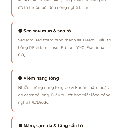
đồ từ thuốc bôi đến công nghệ laser.
🟤 Sẹo sau mụn & sẹo rỗ
Sẹo lõm, sẹo thâm hình thành sau viêm. Điều trị
bằng RF vi kim, Laser Erbium YAG, Fractional
CO₂.
⚫ Viêm nang lông
Nhiễm trùng nang lông do vi khuẩn, nấm hoặc
do cạo/nhổ lông. Điều trị kết hợp triệt lông công
nghệ IPL/Diode.
🟫 Nám, sạm da & tăng sắc tố