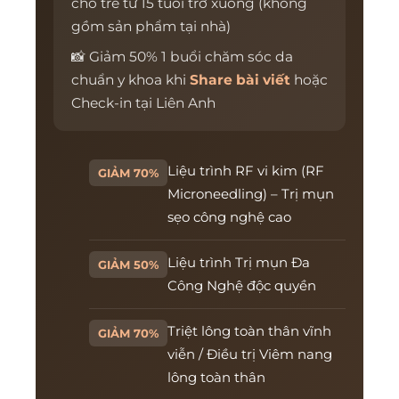
cho trẻ từ 15 tuổi trở xuống (không
gồm sản phẩm tại nhà)
📸 Giảm 50% 1 buổi chăm sóc da
chuẩn y khoa khi
Share bài viết
hoặc
Check-in tại Liên Anh
Liệu trình RF vi kim (RF
GIẢM 70%
Microneedling) – Trị mụn
sẹo công nghệ cao
Liệu trình Trị mụn Đa
GIẢM 50%
Công Nghệ độc quyền
Triệt lông toàn thân vĩnh
GIẢM 70%
viễn / Điều trị Viêm nang
lông toàn thân