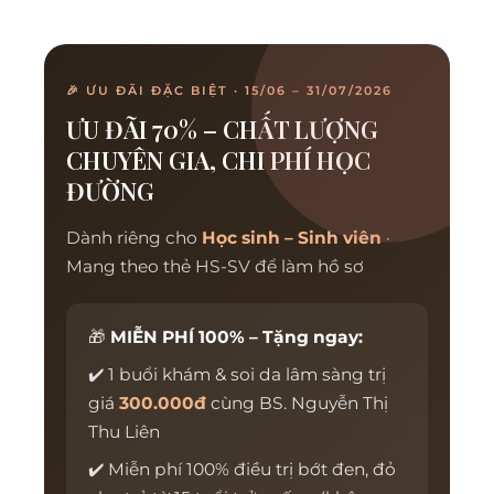
🎉 ƯU ĐÃI ĐẶC BIỆT · 15/06 – 31/07/2026
ƯU ĐÃI 70% – CHẤT LƯỢNG
CHUYÊN GIA, CHI PHÍ HỌC
ĐƯỜNG
Dành riêng cho
Học sinh – Sinh viên
·
Mang theo thẻ HS-SV để làm hồ sơ
🎁
MIỄN PHÍ 100% – Tặng ngay:
✔️ 1 buổi khám & soi da lâm sàng trị
giá
300.000đ
cùng BS. Nguyễn Thị
Thu Liên
✔️ Miễn phí 100% điều trị bớt đen, đỏ