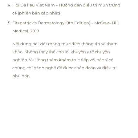
Hội Da liễu Việt Nam – Hướng dẫn điều trị mụn trứng
cá (phiên bản cập nhật)
Fitzpatrick's Dermatology (9th Edition) – McGraw-Hill
Medical, 2019
Nội dung bài viết mang mục đích thông tin và tham
khảo. Không thay thế cho lời khuyên y tế chuyên
nghiệp. Vui lòng thăm khám trực tiếp với bác sĩ có
chứng chỉ hành nghề để được chẩn đoán và điều trị
phù hợp.
© 2026 Phòng Khám Da Liễu Thẩm Mỹ Liên Anh · 26A
Nguyễn Thị Minh Khai, Đà Nẵng · 0236 888 9968