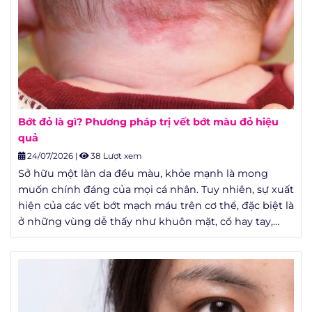
Bớt đỏ là gì? Phương pháp trị vết bớt màu đỏ hiệu
quả
24/07/2026
|
38 Lượt xem
Sở hữu một làn da đều màu, khỏe mạnh là mong
muốn chính đáng của mọi cá nhân. Tuy nhiên, sự xuất
hiện của các vết bớt mạch máu trên cơ thể, đặc biệt là
ở những vùng dễ thấy như khuôn mặt, cổ hay tay,
thường tạo ra những rào cản tâm lý lớn. Không chỉ
ảnh hưởng đến yếu tố thẩm mỹ, một số trường hợp
bớt mạch máu còn liên quan đến các vấn đề y khoa
cần được theo dõi sát sao.