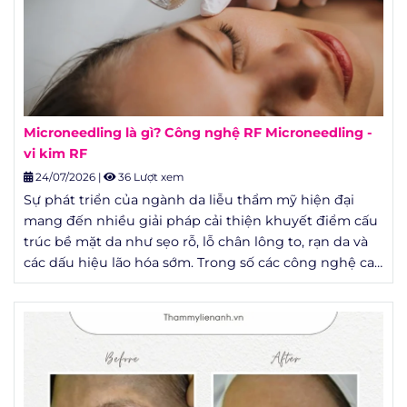
Microneedling là gì? Công nghệ RF Microneedling -
vi kim RF
24/07/2026
|
36 Lượt xem
Sự phát triển của ngành da liễu thẩm mỹ hiện đại
mang đến nhiều giải pháp cải thiện khuyết điểm cấu
trúc bề mặt da như sẹo rỗ, lỗ chân lông to, rạn da và
các dấu hiệu lão hóa sớm. Trong số các công nghệ can
thiệp ít xâm lấn, sự kết hợp giữa cơ học và năng lượng
sóng vô tuyến đang trở thành một xu hướng được
đánh giá cao về mặt lâm sàng nhờ khả năng phục hồi
tổn thương sâu mà không đòi hỏi thời gian nghỉ
dưỡng quá dài.