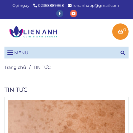
Gọi ngay
02368889968
lienanhapp@gmail.com
0
MENU
Trang chủ
/
TIN TỨC
TIN TỨC