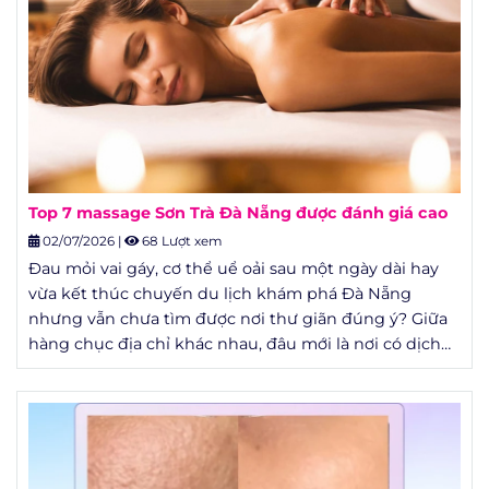
Top 7 massage Sơn Trà Đà Nẵng được đánh giá cao
02/07/2026
|
68 Lượt xem
Đau mỏi vai gáy, cơ thể uể oải sau một ngày dài hay
vừa kết thúc chuyến du lịch khám phá Đà Nẵng
nhưng vẫn chưa tìm được nơi thư giãn đúng ý? Giữa
hàng chục địa chỉ khác nhau, đâu mới là nơi có dịch
vụ tốt, giá hợp lý và được nhiều khách hàng đánh giá
cao?