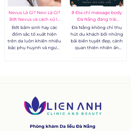
tay, thường tạo ra những
rào cản tâm lý lớn.
Nevus Là Gì? Nevi Là Gì?
8 Địa chỉ massage body
Không chỉ ảnh hưởng
Bớt Nevus và cách xử lý
Đà Nẵng đáng trải
đến yếu tố thẩm mỹ,
an toàn
nghiệm
Bớt bẩm sinh hay các
Đà Nẵng không chỉ thu
một số trường hợp bớt
đốm sắc tố xuất hiện
hút du khách bởi những
mạch máu còn liên quan
trên da luôn khiến nhiều
bãi biển tuyệt đẹp, cảnh
đến các vấn đề y khoa
bậc phụ huynh và người
quan thiên nhiên ấn
cần được theo dõi sát
trưởng thành băn
tượng hay nhịp sống
sao.
khoăn: đây là hiện tượng
năng động, mà còn là
sinh lý bình thường hay
điểm đến lý tưởng để
dấu hiệu cần theo dõi y
tận hưởng các dịch vụ
tế? Bài viết dưới đây
chăm sóc sức khỏe và
tổng hợp kiến thức
thư giãn chất lượng.
chuẩn y khoa về nevus là
gì, nevi là gì, cơ chế hình
thành, cách phân loại
bớt nevus và các
phương pháp xử lý đang
Phòng khám Da liễu Đà Nẵng
được áp dụng phổ biến