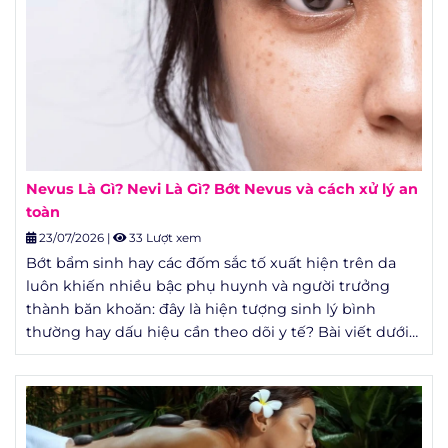
Nevus Là Gì? Nevi Là Gì? Bớt Nevus và cách xử lý an
toàn
23/07/2026
|
33 Lượt xem
Bớt bẩm sinh hay các đốm sắc tố xuất hiện trên da
luôn khiến nhiều bậc phụ huynh và người trưởng
thành băn khoăn: đây là hiện tượng sinh lý bình
thường hay dấu hiệu cần theo dõi y tế? Bài viết dưới
đây tổng hợp kiến thức chuẩn y khoa về nevus là gì,
nevi là gì, cơ chế hình thành, cách phân loại bớt nevus
và các phương pháp xử lý đang được áp dụng phổ
biến trên thế giới.