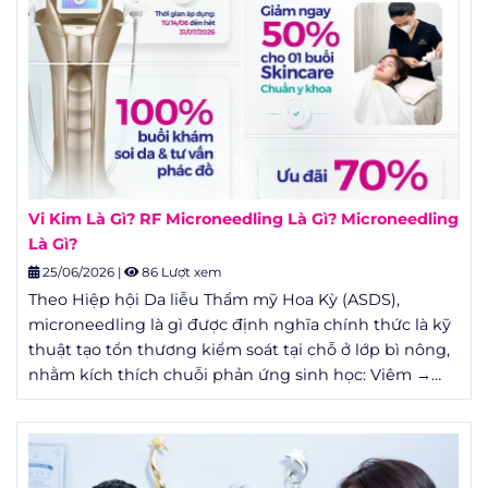
quyết định.
Vi Kim Là Gì? RF Microneedling Là Gì? Microneedling
Là Gì?
25/06/2026
|
86 Lượt xem
Theo Hiệp hội Da liễu Thẩm mỹ Hoa Kỳ (ASDS),
microneedling là gì được định nghĩa chính thức là kỹ
thuật tạo tổn thương kiểm soát tại chỗ ở lớp bì nông,
nhằm kích thích chuỗi phản ứng sinh học: Viêm →
Tăng sinh → Tái cấu trúc (Inflammation – Proliferation
– Remodeling) để cơ thể tự tái tạo da từ bên trong.