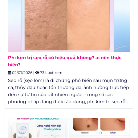
Phi kim trị sẹo rỗ có hiệu quả không? ai nên thực
hiện?
02/07/2026
|
73 Lượt xem
Sẹo rỗ (sẹo lõm) là di chứng phổ biến sau mụn trứng
cá, thủy đậu hoặc tổn thương da, ảnh hưởng trực tiếp
đến sự tự tin của rất nhiều người. Trong số các
phương pháp đang được áp dụng, phi kim trị sẹo rỗ
được nhắc đến nhiều nhất nhờ tính ít xâm lấn và chi
phí hợp lý. Nhưng phi kim có thật sự hiệu quả như lời
quảng cáo, hay chỉ là một "trend" làm đẹp? Bài viết
này tổng hợp số liệu từ các nghiên cứu da liễu đã
công bố để bạn có cái nhìn khách quan trước khi