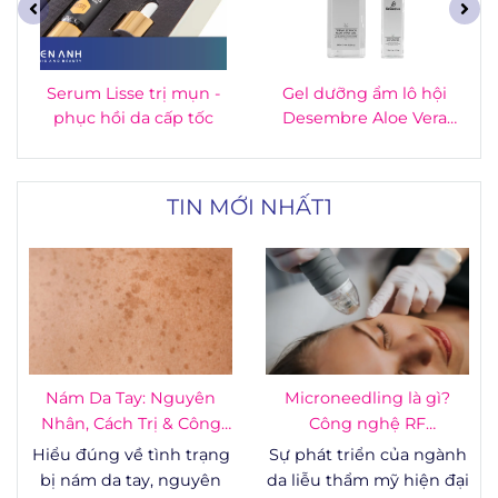
Serum Lisse trị mụn -
Gel dưỡng ẩm lô hội
phục hồi da cấp tốc
Desembre Aloe Vera
Gel 500ml
TIN MỚI NHẤT1
Nám Da Tay: Nguyên
Microneedling là gì?
Nhân, Cách Trị & Công
Công nghệ RF
Nghệ
Microneedling - vi kim
Hiểu đúng về tình trạng
Sự phát triển của ngành
RF
bị nám da tay, nguyên
da liễu thẩm mỹ hiện đại