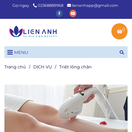
Gọi ngay
02368889968
lienanhapp@gmail.com
0
MENU
Trang chủ
/
DỊCH VỤ
/
Triệt lông chân