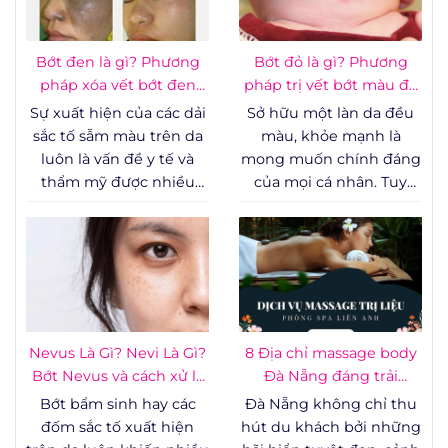
số các công nghệ can
thiệp ít xâm lấn, sự kết
hợp giữa cơ học và năng
Bớt đen là gì? Phương
Bớt đỏ là gì? Phương
lượng sóng vô tuyến
pháp xóa vết bớt đen
pháp trị vết bớt màu đỏ
đang trở thành một xu
hiệu quả
hiệu quả
Sự xuất hiện của các dải
Sở hữu một làn da đều
hướng được đánh giá
sắc tố sẫm màu trên da
màu, khỏe mạnh là
cao về mặt lâm sàng nhờ
luôn là vấn đề y tế và
mong muốn chính đáng
khả năng phục hồi tổn
thẩm mỹ được nhiều
của mọi cá nhân. Tuy
thương sâu mà không
người quan tâm, đặc
nhiên, sự xuất hiện của
đòi hỏi thời gian nghỉ
biệt là khi những tổn
các vết bớt mạch máu
dưỡng quá dài.
thương này nằm ở các vị
trên cơ thể, đặc biệt là ở
trí dễ nhìn thấy.
những vùng dễ thấy
như khuôn mặt, cổ hay
tay, thường tạo ra những
rào cản tâm lý lớn.
Nevus Là Gì? Nevi Là Gì?
8 Địa chỉ massage body
Không chỉ ảnh hưởng
Bớt Nevus và cách xử lý
Đà Nẵng đáng trải
đến yếu tố thẩm mỹ,
an toàn
nghiệm
Bớt bẩm sinh hay các
Đà Nẵng không chỉ thu
một số trường hợp bớt
đốm sắc tố xuất hiện
hút du khách bởi những
mạch máu còn liên quan