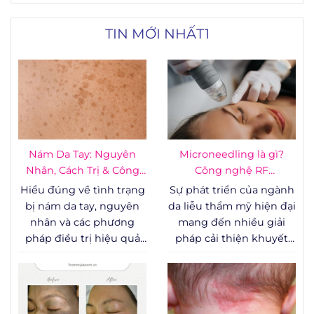
TIN MỚI NHẤT1
Nám Da Tay: Nguyên
Microneedling là gì?
Nhân, Cách Trị & Công
Công nghệ RF
Nghệ
Microneedling - vi kim
Hiểu đúng về tình trạng
Sự phát triển của ngành
RF
bị nám da tay, nguyên
da liễu thẩm mỹ hiện đại
nhân và các phương
mang đến nhiều giải
pháp điều trị hiệu quả
pháp cải thiện khuyết
được chứng minh bằng
điểm cấu trúc bề mặt da
lâm sàng – từ chăm sóc
như sẹo rỗ, lỗ chân lông
tại nhà đến can thiệp y
to, rạn da và các dấu
khoa chuyên sâu.
hiệu lão hóa sớm. Trong