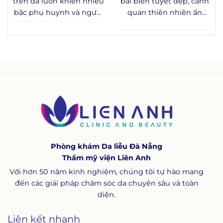
trên da luôn khiến nhiều
bãi biển tuyệt đẹp, cảnh
đến các vấn đề y khoa
bậc phụ huynh và người
quan thiên nhiên ấn
cần được theo dõi sát
trưởng thành băn
tượng hay nhịp sống
sao.
khoăn: đây là hiện tượng
năng động, mà còn là
sinh lý bình thường hay
điểm đến lý tưởng để
dấu hiệu cần theo dõi y
tận hưởng các dịch vụ
tế? Bài viết dưới đây
chăm sóc sức khỏe và
tổng hợp kiến thức
thư giãn chất lượng.
chuẩn y khoa về nevus là
gì, nevi là gì, cơ chế hình
thành, cách phân loại
bớt nevus và các
phương pháp xử lý đang
Phòng khám Da liễu Đà Nẵng
được áp dụng phổ biến
Thẩm mỹ viện Liên Anh
trên thế giới.
Với hơn 50 năm kinh nghiệm, chúng tôi tự hào mang
đến các giải pháp chăm sóc da chuyên sâu và toàn
diện.
Liên kết nhanh