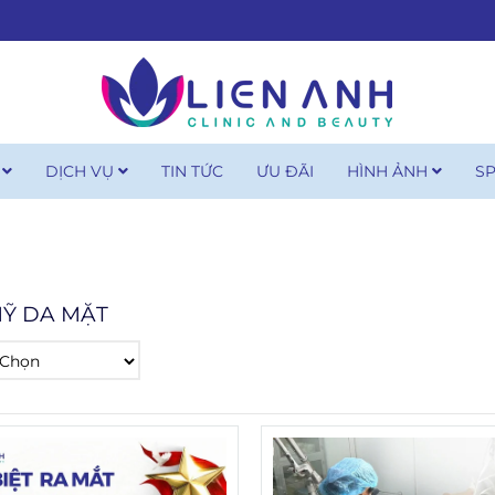
U
DỊCH VỤ
TIN TỨC
ƯU ĐÃI
HÌNH ẢNH
S
Ỹ DA MẶT