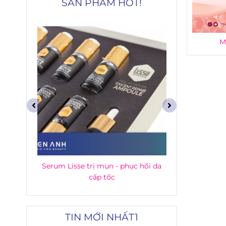
SẢN PHẨM HOT!
M
P
Serum Lisse trị mụn - phục hồi da
Gel dưỡng
cấp tốc
TIN MỚI NHẤT1