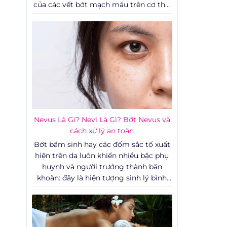
của các vết bớt mạch máu trên cơ thể,
đặc biệt là ở những vùng dễ thấy như
khuôn mặt, cổ hay tay, thường tạo ra
những rào cản tâm lý lớn. Không chỉ
ảnh hưởng đến yếu tố thẩm mỹ, một
số trường hợp bớt mạch máu còn liên
quan đến các vấn đề y khoa cần được
theo dõi sát sao.
Nevus Là Gì? Nevi Là Gì? Bớt Nevus và
cách xử lý an toàn
Bớt bẩm sinh hay các đốm sắc tố xuất
hiện trên da luôn khiến nhiều bậc phụ
huynh và người trưởng thành băn
khoăn: đây là hiện tượng sinh lý bình
thường hay dấu hiệu cần theo dõi y tế?
Bài viết dưới đây tổng hợp kiến thức
chuẩn y khoa về nevus là gì, nevi là gì,
cơ chế hình thành, cách phân loại bớt