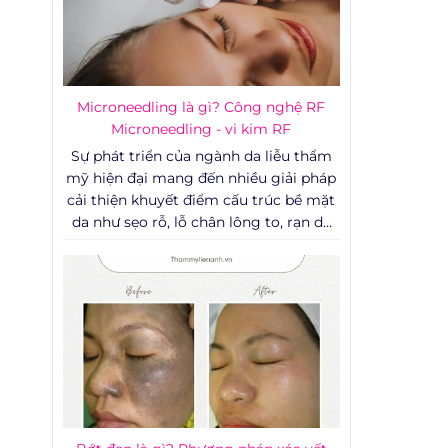
Microneedling là gì? Công nghệ RF
Microneedling - vi kim RF
Sự phát triển của ngành da liễu thẩm
mỹ hiện đại mang đến nhiều giải pháp
cải thiện khuyết điểm cấu trúc bề mặt
da như sẹo rỗ, lỗ chân lông to, rạn da
và các dấu hiệu lão hóa sớm. Trong số
các công nghệ can thiệp ít xâm lấn, sự
kết hợp giữa cơ học và năng lượng
sóng vô tuyến đang trở thành một xu
hướng được đánh giá cao về mặt lâm
sàng nhờ khả năng phục hồi tổn
thương sâu mà không đòi hỏi thời gian
nghỉ dưỡng quá dài.