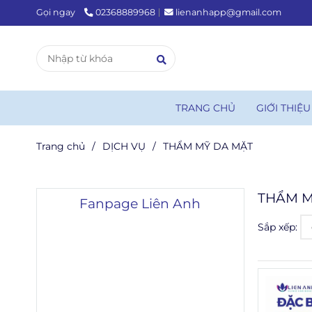
Gọi ngay
02368889968
lienanhapp@gmail.com
TRANG CHỦ
GIỚI THIỆ
Trang chủ
/
DỊCH VỤ
/
THẨM MỸ DA MẶT
THẨM M
Fanpage Liên Anh
Sắp xếp: