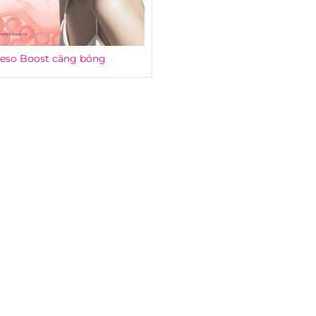
eso Boost căng bóng
 ẩm lô hội Desembre Aloe
Vi kim tảo biển Desembre cấy 
Vera Gel 500ml
bào gốc tái tạo da