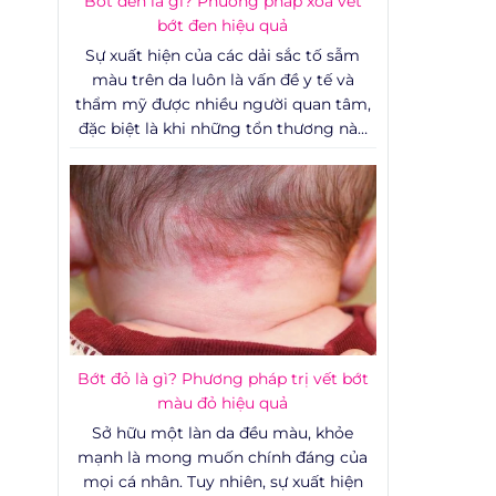
Bớt đen là gì? Phương pháp xóa vết
bớt đen hiệu quả
Sự xuất hiện của các dải sắc tố sẫm
màu trên da luôn là vấn đề y tế và
thẩm mỹ được nhiều người quan tâm,
đặc biệt là khi những tổn thương này
nằm ở các vị trí dễ nhìn thấy.
Bớt đỏ là gì? Phương pháp trị vết bớt
màu đỏ hiệu quả
Sở hữu một làn da đều màu, khỏe
mạnh là mong muốn chính đáng của
mọi cá nhân. Tuy nhiên, sự xuất hiện