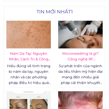
TIN MỚI NHẤT1
Nám Da Tay: Nguyên
Microneedling là gì?
Nhân, Cách Trị & Công
Công nghệ RF
Nghệ
Microneedling - vi kim
Hiểu đúng về tình trạng
Sự phát triển của ngành
RF
bị nám da tay, nguyên
da liễu thẩm mỹ hiện đại
nhân và các phương
mang đến nhiều giải
pháp điều trị hiệu quả
pháp cải thiện khuyết
được chứng minh bằng
điểm cấu trúc bề mặt da
lâm sàng – từ chăm sóc
như sẹo rỗ, lỗ chân lông
tại nhà đến can thiệp y
to, rạn da và các dấu
khoa chuyên sâu.
hiệu lão hóa sớm. Trong