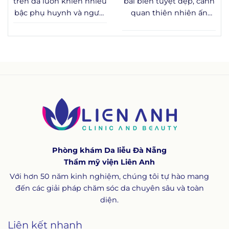
trên da luôn khiến nhiều
bãi biển tuyệt đẹp, cảnh
đến các vấn đề y khoa
bậc phụ huynh và người
quan thiên nhiên ấn
cần được theo dõi sát
trưởng thành băn
tượng hay nhịp sống
sao.
khoăn: đây là hiện tượng
năng động, mà còn là
sinh lý bình thường hay
điểm đến lý tưởng để
dấu hiệu cần theo dõi y
tận hưởng các dịch vụ
tế? Bài viết dưới đây
chăm sóc sức khỏe và
tổng hợp kiến thức
thư giãn chất lượng.
chuẩn y khoa về nevus là
gì, nevi là gì, cơ chế hình
thành, cách phân loại
bớt nevus và các
phương pháp xử lý đang
Phòng khám Da liễu Đà Nẵng
được áp dụng phổ biến
Thẩm mỹ viện Liên Anh
trên thế giới.
Với hơn 50 năm kinh nghiệm, chúng tôi tự hào mang
đến các giải pháp chăm sóc da chuyên sâu và toàn
diện.
Liên kết nhanh