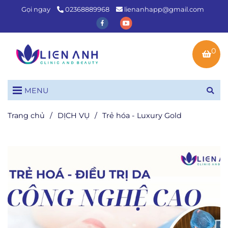
Gọi ngay
02368889968
lienanhapp@gmail.com
0
MENU
Trang chủ
/
DỊCH VỤ
/
Trẻ hóa - Luxury Gold