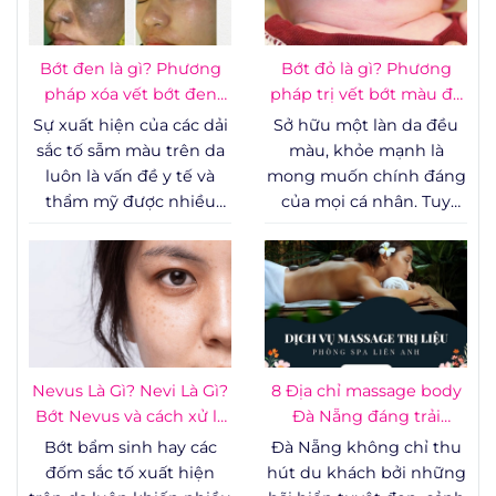
số các công nghệ can
thiệp ít xâm lấn, sự kết
hợp giữa cơ học và năng
Bớt đen là gì? Phương
Bớt đỏ là gì? Phương
lượng sóng vô tuyến
pháp xóa vết bớt đen
pháp trị vết bớt màu đỏ
đang trở thành một xu
hiệu quả
hiệu quả
Sự xuất hiện của các dải
Sở hữu một làn da đều
hướng được đánh giá
sắc tố sẫm màu trên da
màu, khỏe mạnh là
cao về mặt lâm sàng nhờ
luôn là vấn đề y tế và
mong muốn chính đáng
khả năng phục hồi tổn
thẩm mỹ được nhiều
của mọi cá nhân. Tuy
thương sâu mà không
người quan tâm, đặc
nhiên, sự xuất hiện của
đòi hỏi thời gian nghỉ
biệt là khi những tổn
các vết bớt mạch máu
dưỡng quá dài.
thương này nằm ở các vị
trên cơ thể, đặc biệt là ở
trí dễ nhìn thấy.
những vùng dễ thấy
như khuôn mặt, cổ hay
tay, thường tạo ra những
rào cản tâm lý lớn.
Nevus Là Gì? Nevi Là Gì?
8 Địa chỉ massage body
Không chỉ ảnh hưởng
Bớt Nevus và cách xử lý
Đà Nẵng đáng trải
đến yếu tố thẩm mỹ,
an toàn
nghiệm
Bớt bẩm sinh hay các
Đà Nẵng không chỉ thu
một số trường hợp bớt
đốm sắc tố xuất hiện
hút du khách bởi những
mạch máu còn liên quan