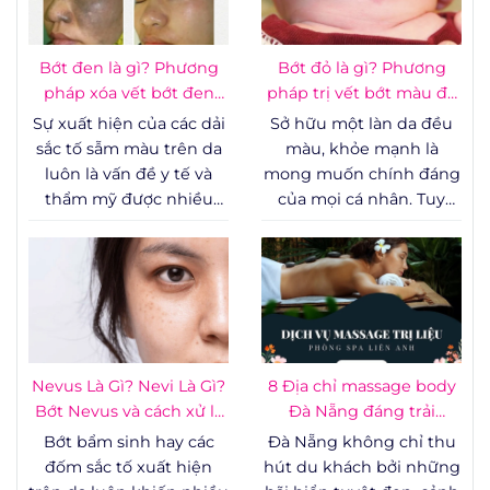
số các công nghệ can
thiệp ít xâm lấn, sự kết
hợp giữa cơ học và năng
Bớt đen là gì? Phương
Bớt đỏ là gì? Phương
lượng sóng vô tuyến
pháp xóa vết bớt đen
pháp trị vết bớt màu đỏ
đang trở thành một xu
hiệu quả
hiệu quả
Sự xuất hiện của các dải
Sở hữu một làn da đều
hướng được đánh giá
sắc tố sẫm màu trên da
màu, khỏe mạnh là
cao về mặt lâm sàng nhờ
luôn là vấn đề y tế và
mong muốn chính đáng
khả năng phục hồi tổn
thẩm mỹ được nhiều
của mọi cá nhân. Tuy
thương sâu mà không
người quan tâm, đặc
nhiên, sự xuất hiện của
đòi hỏi thời gian nghỉ
biệt là khi những tổn
các vết bớt mạch máu
dưỡng quá dài.
thương này nằm ở các vị
trên cơ thể, đặc biệt là ở
trí dễ nhìn thấy.
những vùng dễ thấy
như khuôn mặt, cổ hay
tay, thường tạo ra những
rào cản tâm lý lớn.
Nevus Là Gì? Nevi Là Gì?
8 Địa chỉ massage body
Không chỉ ảnh hưởng
Bớt Nevus và cách xử lý
Đà Nẵng đáng trải
đến yếu tố thẩm mỹ,
an toàn
nghiệm
Bớt bẩm sinh hay các
Đà Nẵng không chỉ thu
một số trường hợp bớt
đốm sắc tố xuất hiện
hút du khách bởi những
mạch máu còn liên quan