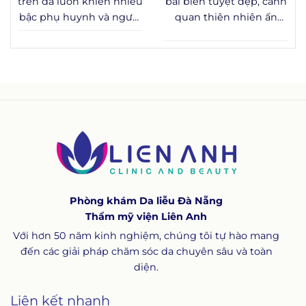
trên da luôn khiến nhiều
bãi biển tuyệt đẹp, cảnh
đến các vấn đề y khoa
bậc phụ huynh và người
quan thiên nhiên ấn
cần được theo dõi sát
trưởng thành băn
tượng hay nhịp sống
sao.
khoăn: đây là hiện tượng
năng động, mà còn là
sinh lý bình thường hay
điểm đến lý tưởng để
dấu hiệu cần theo dõi y
tận hưởng các dịch vụ
tế? Bài viết dưới đây
chăm sóc sức khỏe và
tổng hợp kiến thức
thư giãn chất lượng.
chuẩn y khoa về nevus là
gì, nevi là gì, cơ chế hình
thành, cách phân loại
bớt nevus và các
phương pháp xử lý đang
Phòng khám Da liễu Đà Nẵng
được áp dụng phổ biến
Thẩm mỹ viện Liên Anh
trên thế giới.
Với hơn 50 năm kinh nghiệm, chúng tôi tự hào mang
đến các giải pháp chăm sóc da chuyên sâu và toàn
diện.
Liên kết nhanh