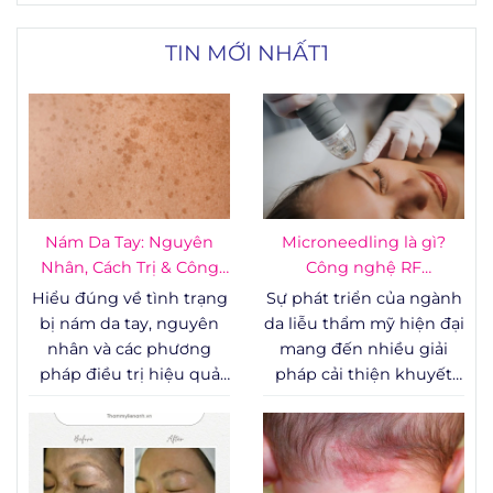
TIN MỚI NHẤT1
Nám Da Tay: Nguyên
Microneedling là gì?
Nhân, Cách Trị & Công
Công nghệ RF
Nghệ
Microneedling - vi kim
Hiểu đúng về tình trạng
Sự phát triển của ngành
RF
bị nám da tay, nguyên
da liễu thẩm mỹ hiện đại
nhân và các phương
mang đến nhiều giải
pháp điều trị hiệu quả
pháp cải thiện khuyết
được chứng minh bằng
điểm cấu trúc bề mặt da
lâm sàng – từ chăm sóc
như sẹo rỗ, lỗ chân lông
tại nhà đến can thiệp y
to, rạn da và các dấu
khoa chuyên sâu.
hiệu lão hóa sớm. Trong