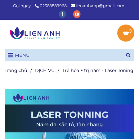
Gọi ngay
02368889968
lienanhapp@gmail.com
0
MENU
Trang chủ
/
DỊCH VỤ
/
Trẻ hóa + trị nám - Laser Toning