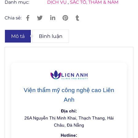
Danh mục:
DỊCH VỤ
,
SẮC TỐ, THÂM & NÁM
Chia sẻ:
Mô tả
Bình luận
Viện thẩm mỹ công nghệ cao Liên
Anh
Địa chỉ:
26A Nguyễn Thị Minh Khai, Thạch Thang, Hải
Châu, Đà Nẵng
Hotline: