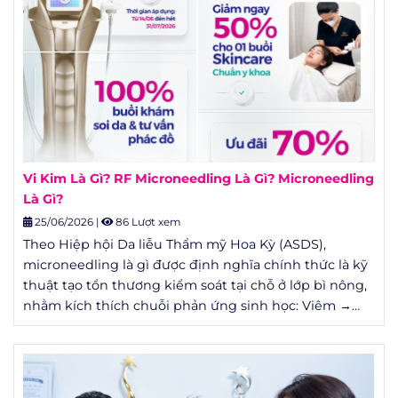
quyết định.
Vi Kim Là Gì? RF Microneedling Là Gì? Microneedling
Là Gì?
25/06/2026
|
86 Lượt xem
Theo Hiệp hội Da liễu Thẩm mỹ Hoa Kỳ (ASDS),
microneedling là gì được định nghĩa chính thức là kỹ
thuật tạo tổn thương kiểm soát tại chỗ ở lớp bì nông,
nhằm kích thích chuỗi phản ứng sinh học: Viêm →
Tăng sinh → Tái cấu trúc (Inflammation – Proliferation
– Remodeling) để cơ thể tự tái tạo da từ bên trong.