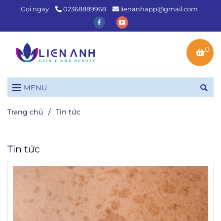
Gọi ngay
02368889968
lienanhapp@gmail.com
0
MENU
Trang chủ
/
Tin tức
Tin tức