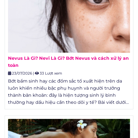
Nevus Là Gì? Nevi Là Gì? Bớt Nevus và cách xử lý an
toàn
23/07/2026
|
33 Lượt xem
Bớt bẩm sinh hay các đốm sắc tố xuất hiện trên da
luôn khiến nhiều bậc phụ huynh và người trưởng
thành băn khoăn: đây là hiện tượng sinh lý bình
thường hay dấu hiệu cần theo dõi y tế? Bài viết dưới
đây tổng hợp kiến thức chuẩn y khoa về nevus là gì,
nevi là gì, cơ chế hình thành, cách phân loại bớt nevus
và các phương pháp xử lý đang được áp dụng phổ
biến trên thế giới.