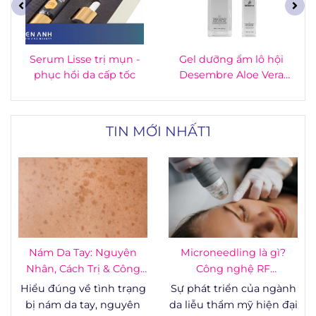
Serum Lisse trị mụn -
Gel dưỡng ẩm lô hội
phục hồi da cấp tốc
Desembre Aloe Vera
Gel 500ml
TIN MỚI NHẤT1
Nám Da Tay: Nguyên
Microneedling là gì?
Nhân, Cách Trị & Công
Công nghệ RF
Nghệ
Microneedling - vi kim
Hiểu đúng về tình trạng
Sự phát triển của ngành
RF
bị nám da tay, nguyên
da liễu thẩm mỹ hiện đại