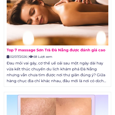
Top 7 massage Sơn Trà Đà Nẵng được đánh giá cao
02/07/2026
|
68 Lượt xem
Đau mỏi vai gáy, cơ thể uể oải sau một ngày dài hay
vừa kết thúc chuyến du lịch khám phá Đà Nẵng
nhưng vẫn chưa tìm được nơi thư giãn đúng ý? Giữa
hàng chục địa chỉ khác nhau, đâu mới là nơi có dịch
vụ tốt, giá hợp lý và được nhiều khách hàng đánh giá
cao?