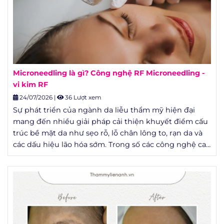
Microneedling là gì? Công nghệ RF Microneedling -
vi kim RF
24/07/2026
|
36 Lượt xem
Sự phát triển của ngành da liễu thẩm mỹ hiện đại
mang đến nhiều giải pháp cải thiện khuyết điểm cấu
trúc bề mặt da như sẹo rỗ, lỗ chân lông to, rạn da và
các dấu hiệu lão hóa sớm. Trong số các công nghệ can
thiệp ít xâm lấn, sự kết hợp giữa cơ học và năng lượng
sóng vô tuyến đang trở thành một xu hướng được
đánh giá cao về mặt lâm sàng nhờ khả năng phục hồi
tổn thương sâu mà không đòi hỏi thời gian nghỉ
dưỡng quá dài.