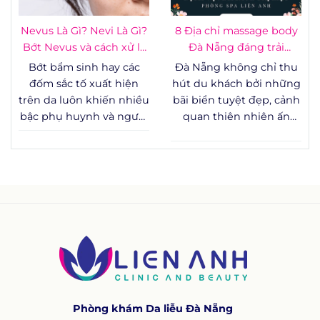
tay, thường tạo ra những
rào cản tâm lý lớn.
Nevus Là Gì? Nevi Là Gì?
8 Địa chỉ massage body
Không chỉ ảnh hưởng
Bớt Nevus và cách xử lý
Đà Nẵng đáng trải
đến yếu tố thẩm mỹ,
an toàn
nghiệm
Bớt bẩm sinh hay các
Đà Nẵng không chỉ thu
một số trường hợp bớt
đốm sắc tố xuất hiện
hút du khách bởi những
mạch máu còn liên quan
trên da luôn khiến nhiều
bãi biển tuyệt đẹp, cảnh
đến các vấn đề y khoa
bậc phụ huynh và người
quan thiên nhiên ấn
cần được theo dõi sát
trưởng thành băn
tượng hay nhịp sống
sao.
khoăn: đây là hiện tượng
năng động, mà còn là
sinh lý bình thường hay
điểm đến lý tưởng để
dấu hiệu cần theo dõi y
tận hưởng các dịch vụ
tế? Bài viết dưới đây
chăm sóc sức khỏe và
tổng hợp kiến thức
thư giãn chất lượng.
chuẩn y khoa về nevus là
gì, nevi là gì, cơ chế hình
thành, cách phân loại
bớt nevus và các
phương pháp xử lý đang
Phòng khám Da liễu Đà Nẵng
được áp dụng phổ biến