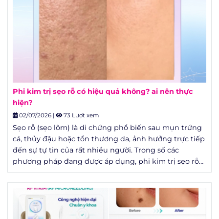
Phi kim trị sẹo rỗ có hiệu quả không? ai nên thực
hiện?
02/07/2026
|
73 Lượt xem
Sẹo rỗ (sẹo lõm) là di chứng phổ biến sau mụn trứng
cá, thủy đậu hoặc tổn thương da, ảnh hưởng trực tiếp
đến sự tự tin của rất nhiều người. Trong số các
phương pháp đang được áp dụng, phi kim trị sẹo rỗ
được nhắc đến nhiều nhất nhờ tính ít xâm lấn và chi
phí hợp lý. Nhưng phi kim có thật sự hiệu quả như lời
quảng cáo, hay chỉ là một "trend" làm đẹp? Bài viết
này tổng hợp số liệu từ các nghiên cứu da liễu đã
công bố để bạn có cái nhìn khách quan trước khi