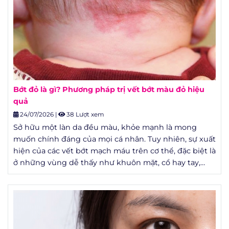
Bớt đỏ là gì? Phương pháp trị vết bớt màu đỏ hiệu
quả
24/07/2026
|
38 Lượt xem
Sở hữu một làn da đều màu, khỏe mạnh là mong
muốn chính đáng của mọi cá nhân. Tuy nhiên, sự xuất
hiện của các vết bớt mạch máu trên cơ thể, đặc biệt là
ở những vùng dễ thấy như khuôn mặt, cổ hay tay,
thường tạo ra những rào cản tâm lý lớn. Không chỉ
ảnh hưởng đến yếu tố thẩm mỹ, một số trường hợp
bớt mạch máu còn liên quan đến các vấn đề y khoa
cần được theo dõi sát sao.