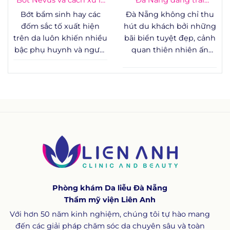
đến yếu tố thẩm mỹ,
an toàn
nghiệm
Bớt bẩm sinh hay các
Đà Nẵng không chỉ thu
một số trường hợp bớt
đốm sắc tố xuất hiện
hút du khách bởi những
mạch máu còn liên quan
trên da luôn khiến nhiều
bãi biển tuyệt đẹp, cảnh
đến các vấn đề y khoa
bậc phụ huynh và người
quan thiên nhiên ấn
cần được theo dõi sát
trưởng thành băn
tượng hay nhịp sống
sao.
khoăn: đây là hiện tượng
năng động, mà còn là
sinh lý bình thường hay
điểm đến lý tưởng để
dấu hiệu cần theo dõi y
tận hưởng các dịch vụ
tế? Bài viết dưới đây
chăm sóc sức khỏe và
tổng hợp kiến thức
thư giãn chất lượng.
chuẩn y khoa về nevus là
gì, nevi là gì, cơ chế hình
thành, cách phân loại
bớt nevus và các
phương pháp xử lý đang
Phòng khám Da liễu Đà Nẵng
được áp dụng phổ biến
Thẩm mỹ viện Liên Anh
trên thế giới.
Với hơn 50 năm kinh nghiệm, chúng tôi tự hào mang
đến các giải pháp chăm sóc da chuyên sâu và toàn