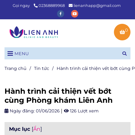
Gọi ngay
02368889968
lienanhapp@gmail.com
0
MENU
Trang chủ
/
Tin tức
/
Hành trình cải thiện vết bớt cùng
Hành trình cải thiện vết bớt
cùng Phòng khám Liên Anh
Ngày đăng:
01/06/2026
126 Lượt xem
Mục lục
[
Ẩn
]