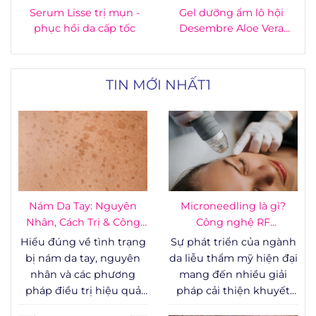
Serum Lisse trị mụn -
Gel dưỡng ẩm lô hội
phục hồi da cấp tốc
Desembre Aloe Vera
Gel 500ml
TIN MỚI NHẤT1
Nám Da Tay: Nguyên
Microneedling là gì?
Nhân, Cách Trị & Công
Công nghệ RF
Nghệ
Microneedling - vi kim
Hiểu đúng về tình trạng
Sự phát triển của ngành
RF
bị nám da tay, nguyên
da liễu thẩm mỹ hiện đại
nhân và các phương
mang đến nhiều giải
pháp điều trị hiệu quả
pháp cải thiện khuyết
được chứng minh bằng
điểm cấu trúc bề mặt da